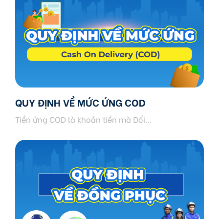
QUY ĐỊNH VỀ MỨC ỨNG COD
Tiền ứng COD là khoản tiền mà Đối...