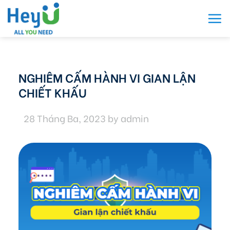
Skip
to
content
NGHIÊM CẤM HÀNH VI GIAN LẬN
CHIẾT KHẤU
28 Tháng Ba, 2023
by
admin