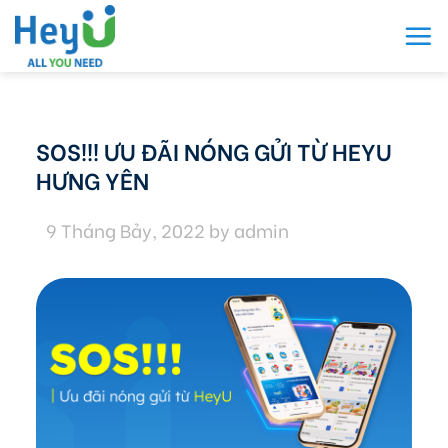
Skip
to
content
SOS!!! ƯU ĐÃI NÓNG GỬI TỪ HEYU
HƯNG YÊN
9 Tháng Bảy, 2022
by
admin