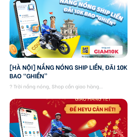
[HÀ NỘI] NẮNG NÓNG SHIP LIỀN, ĐÃI 10K
BAO “GHIỀN”
? Trời nắng nóng, Shop cần giao hàng...