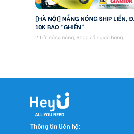
[HÀ NỘI] NẮNG NÓNG SHIP LIỀN, Đ
10K BAO “GHIỀN”
? Trời nắng nóng, Shop cần giao hàng...
Thông tin liên hệ: