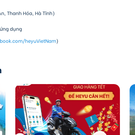
An, Thanh Hóa, Hà Tĩnh)
n ứng dụng
ebook.com/heyuVietNam
)
m