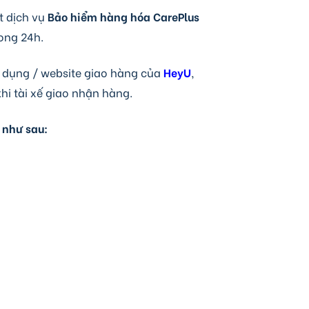
t dịch vụ
Bảo hiểm hàng hóa CarePlus
rong 24h.
g dụng / website giao hàng của
HeyU
,
i tài xế giao nhận hàng.
 như sau: