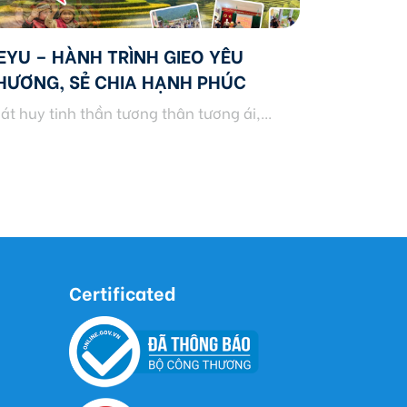
EYU – HÀNH TRÌNH GIEO YÊU
HƯƠNG, SẺ CHIA HẠNH PHÚC
át huy tinh thần tương thân tương ái,...
Certificated