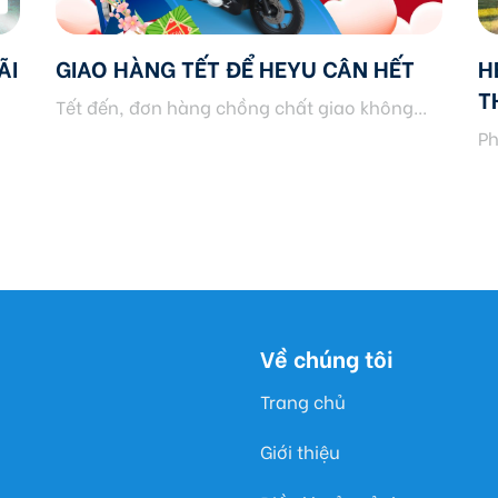
ÃI
GIAO HÀNG TẾT ĐỂ HEYU CÂN HẾT
H
T
Tết đến, đơn hàng chồng chất giao không...
Ph
Về chúng tôi
Trang chủ
Giới thiệu