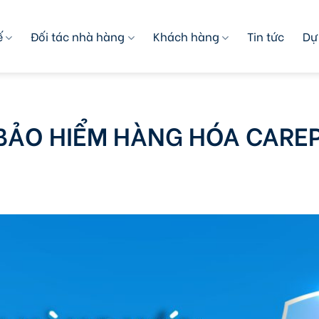
ế
Đối tác nhà hàng
Khách hàng
Tin tức
Dự
 BẢO HIỂM HÀNG HÓA CARE