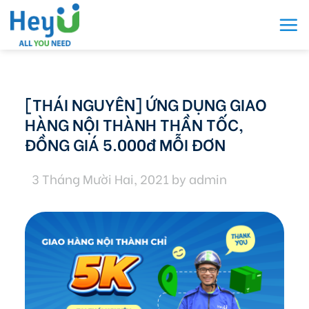
Skip
to
content
[THÁI NGUYÊN] ỨNG DỤNG GIAO
HÀNG NỘI THÀNH THẦN TỐC,
ĐỒNG GIÁ 5.000đ MỖI ĐƠN
3 Tháng Mười Hai, 2021
by
admin