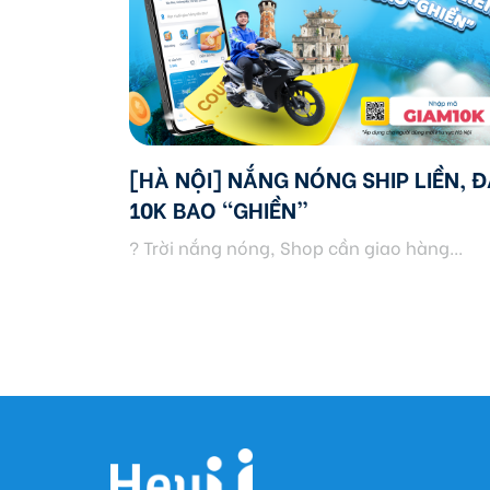
[HÀ NỘI] NẮNG NÓNG SHIP LIỀN, Đ
10K BAO “GHIỀN”
? Trời nắng nóng, Shop cần giao hàng...