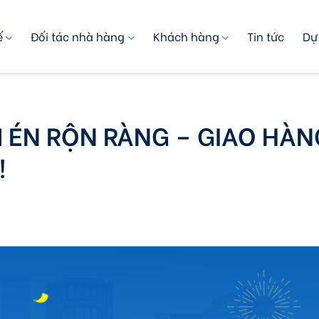
ế
Đối tác nhà hàng
Khách hàng
Tin tức
Dự
 ÉN RỘN RÀNG – GIAO HÀN
!