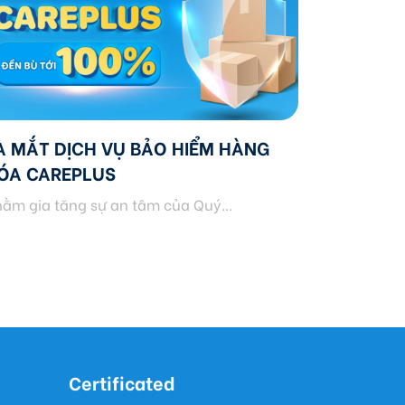
A MẮT DỊCH VỤ BẢO HIỂM HÀNG
ÓA CAREPLUS
ằm gia tăng sự an tâm của Quý...
Certificated