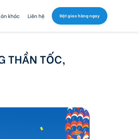
 án khác
Liên hệ
Đặt giao hàng ngay
G THẦN TỐC,