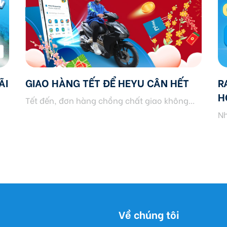
ÃI
GIAO HÀNG TẾT ĐỂ HEYU CÂN HẾT
R
H
Tết đến, đơn hàng chồng chất giao không...
Nh
Về chúng tôi