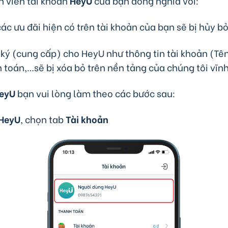
nh viễn tài khoản
HeyU
của bạn đồng nghĩa với:
ác ưu đãi hiện có trên tài khoản của bạn sẽ bị hủy bỏ
 ký (cung cấp) cho HeyU như thông tin tài khoản (Tên,
h toán,…sẽ bị xóa bỏ trên nền tảng của chúng tôi vĩn
eyU
bạn vui lòng làm theo các bước sau:
HeyU
, chọn tab
Tài khoản