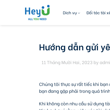
Skip
to
Dich vụ
Đối tác tài x
content
Hướng dẫn gửi yê
11 Tháng Mười Hai, 2023
by
adm
Chúng tôi thực sự rất tiếc khi bạ
bạn đang gặp phải trong quá trìn
Khi không còn nhu cầu sử dụng tà