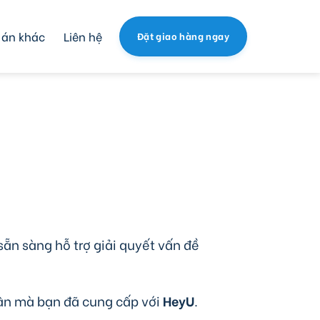
 án khác
Liên hệ
Đặt giao hàng ngay
 sẵn sàng hỗ trợ giải quyết vấn đề
hân mà bạn đã cung cấp với
HeyU
.