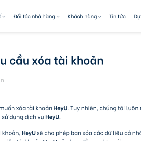
ế
Đối tác nhà hàng
Khách hàng
Tin tức
Dự
u cầu xóa tài khoản
in
n muốn xóa tài khoản
HeyU
. Tuy nhiên, chúng tôi luôn
h sử dụng dịch vụ
HeyU
.
i khoản,
HeyU
sẽ cho phép bạn xóa các dữ liệu cá n