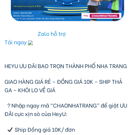
Zalo hỗ trợ
Tải ngay
HEYU ƯU ĐÃI BAO TRỌN THÀNH PHỐ NHA TRANG
GIAO HÀNG GIÁ RẺ – ĐỒNG GIÁ 10K – SHIP THẢ
GA – KHỎI LO VỀ GIÁ
?
Nhập ngay mã “CHAONHATRANG” để giật ƯU
ĐÃI cực xịn sò của HeyU:
Ship Đồng giá 10K/ đơn