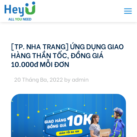
Skip
to
content
[TP. NHA TRANG] ỨNG DỤNG GIAO
HÀNG THẦN TỐC, ĐỒNG GIÁ
10.000đ MỖI ĐƠN
20 Tháng Ba, 2022
by
admin