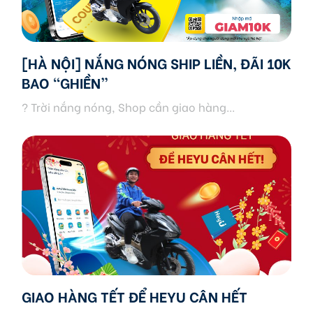
[HÀ NỘI] NẮNG NÓNG SHIP LIỀN, ĐÃI 10K
BAO “GHIỀN”
? Trời nắng nóng, Shop cần giao hàng...
GIAO HÀNG TẾT ĐỂ HEYU CÂN HẾT