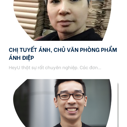
CHỊ TUYẾT ÁNH, CHỦ VĂN PHÒNG PHẨM
ÁNH ĐIỆP
HeyU thật sự rất chuyên nghiệp. Các đơn...