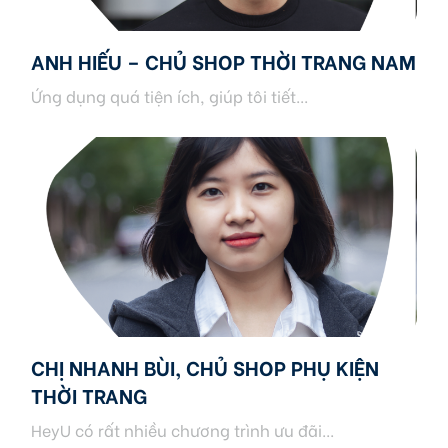
ANH HIẾU – CHỦ SHOP THỜI TRANG NAM
Ứng dụng quá tiện ích, giúp tôi tiết...
CHỊ NHANH BÙI, CHỦ SHOP PHỤ KIỆN
THỜI TRANG
HeyU có rất nhiều chương trình ưu đãi...