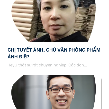
CHỊ TUYẾT ÁNH, CHỦ VĂN PHÒNG PHẨM
ÁNH ĐIỆP
HeyU thật sự rất chuyên nghiệp. Các đơn...