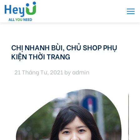
Skip
to
content
CHỊ NHANH BÙI, CHỦ SHOP PHỤ
KIỆN THỜI TRANG
21 Tháng Tư, 2021
by
admin