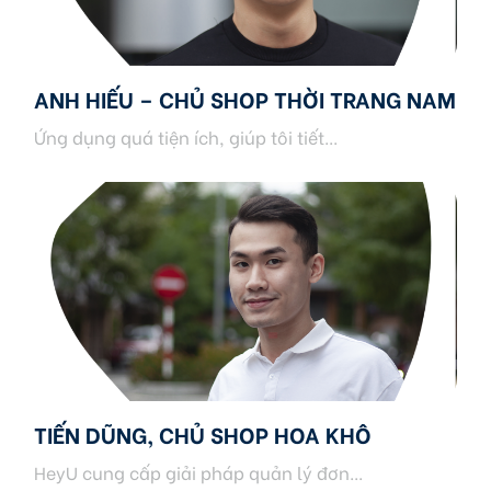
ANH HIẾU – CHỦ SHOP THỜI TRANG NAM
Ứng dụng quá tiện ích, giúp tôi tiết...
TIẾN DŨNG, CHỦ SHOP HOA KHÔ
HeyU cung cấp giải pháp quản lý đơn...