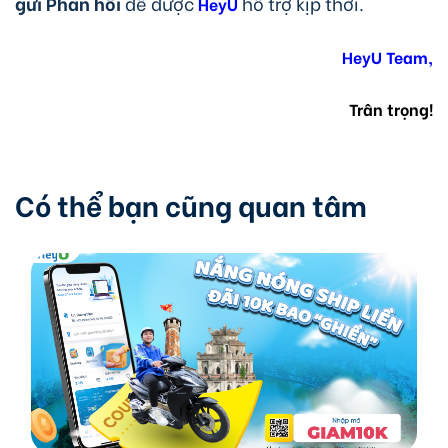
gửi Phản hồi
để được
hỗ trợ kịp thời.
HeyU
HeyU Team,
Trân trọng!
Có thể bạn cũng quan tâm