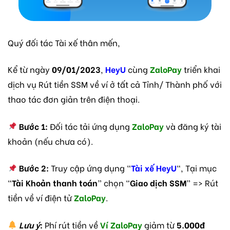
Quý đối tác Tài xế thân mến,
Kể từ ngày
09/01/2023
,
HeyU
cùng
ZaloPay
triển khai
dịch vụ Rút tiền SSM về ví ở tất cả Tỉnh/ Thành phố với
thao tác đơn giản trên điện thoại.
Bước 1:
Đối tác tải ứng dụng
ZaloPay
và đăng ký tài
khoản (nếu chưa có).
Bước 2:
Truy cập ứng dụng “
Tài xế HeyU
“, Tại mục
“
Tài Khoản thanh toán
” chọn “
Giao dịch SSM
” => Rút
tiền về ví điện tử
ZaloPay
.
Lưu ý
:
Phí rút tiền về
Ví ZaloPay
giảm từ
5.000đ