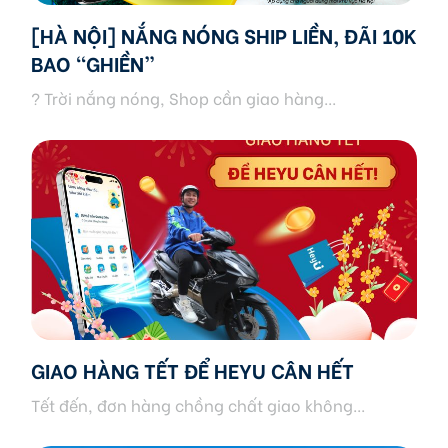
[HÀ NỘI] NẮNG NÓNG SHIP LIỀN, ĐÃI 10K
BAO “GHIỀN”
? Trời nắng nóng, Shop cần giao hàng...
GIAO HÀNG TẾT ĐỂ HEYU CÂN HẾT
Tết đến, đơn hàng chồng chất giao không...