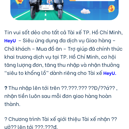
Tin vui sốt dẻo cho tất cả Tài xế TP. Hồ Chí Minh,
– Siêu ứng dụng đa dịch vụ Giao hàng –
HeyU
Chở khách – Mua đồ ăn – Trợ giúp đã chính thức
khai trương dịch vụ tại TP. Hồ Chí Minh, cơ hội
tăng lượng đơn, tăng thu nhập và nhận thưởng
“siêu to khổng lồ” dành riêng cho Tài xế
HeyU.
?
Thu nhập lên tới trên ??.???.??? ??Đ/??á?? ,
nhận tiền luôn sau mỗi đơn giao hàng hoàn
thành.
? Chương trình Tài xế giới thiệu Tài xế nhận ??
ưở?? lên tới ???.???đ.